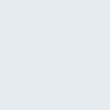
Restaurant
Hotel und Restaurant im Herzen vom Hunsrück. Unser
Bestreben ist es, Moderne mit der Tradition nachhaltig zu
vereinen und Gastlichkeit für Jung und Alt zu leben.
Das Bergschlösschen ist ein
3 Sterne Superior
Hotel und
Restaurant, am Stadtrand von Simmern gelegen (500 m vom
Zentrum
entfernt). Seit über 125 Jahren im Familienbesitz wird es von
Claudia Hubert und Michael Böhme geführt. Das Hotel erfreut
sich hoher Wertschätzung als Zuhause auf Zeit für
Geschäftsreisende, Urlauber, Wanderer, Radfahrer und Biker.
Das Restaurant ist beliebt und bestens bekannt für
stimmungsvolle Events, Familienfeiern,
Firmenveranstaltungen und Tagungen.